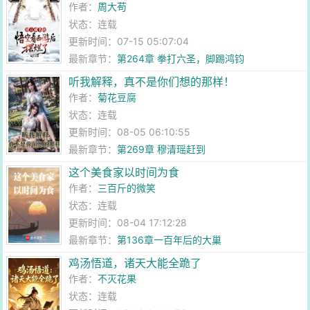
作者：
周大苟
状态：连载
更新时间：07-15 05:07:04
最新章节：
第264章 拳打六圣，脚踢鸿钧
听我解释，真不是你们想的那样！
作者：
菊花豆腐
状态：连载
更新时间：08-05 06:10:55
最新章节：
第269章 穆清瑶赶到
这个美食家以时间为食
作者：
三百斤的微笑
状态：连载
更新时间：08-04 17:12:28
最新章节：
第136章一百年后的大巢
鸡汤悟道，诸天大能全跪了
作者：
不灭花果
状态：连载