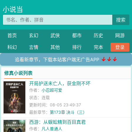
小说当
搜索
首页
玄幻
武侠
都市
历史
网游
科幻
言情
其他
排行
完本
登录
↓↓↓
追看新章节，下载本站客户端无广告APP
修真小说列表
开局护送未亡人，获金刚不坏
作者：
小忍超可爱
状态：连载
更新时间：08-05 23:49:37
最新章节：
第173章 决斗（三）
西游：从蜈蚣精到百目真君
作者：
凡人普通人