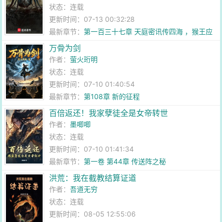
状态：连载
更新时间：07-13 00:32:28
最新章节：
第一百三十七章 天庭密讯传四海 ，猴王应
劫登龙宫
万骨为剑
作者：
萤火珩明
状态：连载
更新时间：07-10 01:40:54
最新章节：
第108章 新的征程
百倍返还！我家孽徒全是女帝转世
作者：
墨唧唧
状态：连载
更新时间：07-10 01:41:34
最新章节：
第一卷 第44章 传送阵之秘
洪荒：我在截教结算证道
作者：
吾道无穷
状态：连载
更新时间：08-05 12:55:06