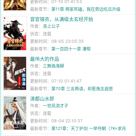
更新时间：07-10 01:41:53
最新章节：
第11章 两家死磕，我在旁边吃瓜升级
冒官锦衣，从满级太玄经开始
作者：
洛上公子
状态：连载
更新时间：08-05 23:05:35
最新章节：
第一百四十一章 漕帮
最伟大的作品
作者：
三無偽海歸
状态：连载
更新时间：07-10 01:41:47
最新章节：
第70章 三言两语，却惹逸志遐思
清都山水郎
作者：
一世风流才子
状态：连载
更新时间：08-04 22:10:37
最新章节：
第121章：天丁护剑 一举夺朝（7K+求月
票）