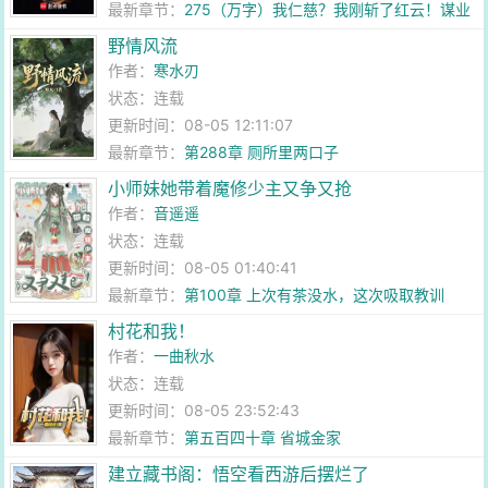
最新章节：
275（万字）我仁慈？我刚斩了红云！谋业
火红莲！白蛇浮生！混沌会诸圣！
野情风流
作者：
寒水刃
状态：连载
更新时间：08-05 12:11:07
最新章节：
第288章 厕所里两口子
小师妹她带着魔修少主又争又抢
作者：
音遥遥
状态：连载
更新时间：08-05 01:40:41
最新章节：
第100章 上次有茶没水，这次吸取教训
村花和我！
作者：
一曲秋水
状态：连载
更新时间：08-05 23:52:43
最新章节：
第五百四十章 省城金家
建立藏书阁：悟空看西游后摆烂了