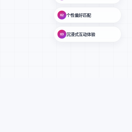
个性偏好匹配
02
沉浸式互动体验
03