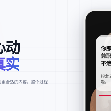
心动
你
兼
真实
不
约会
现更合适的内容。整个过程
题。