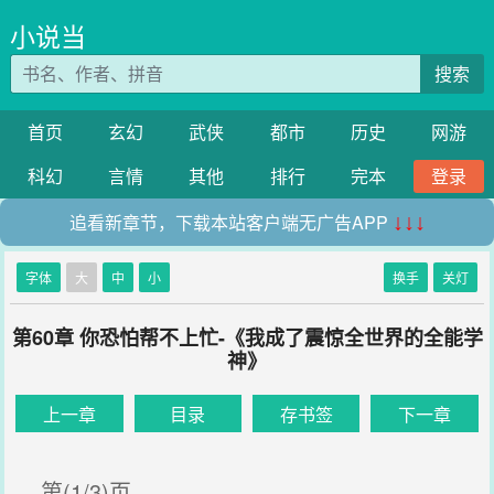
小说当
搜索
首页
玄幻
武侠
都市
历史
网游
科幻
言情
其他
排行
完本
登录
追看新章节，下载本站客户端无广告APP
↓↓↓
字体
大
中
小
换手
关灯
第60章 你恐怕帮不上忙-《我成了震惊全世界的全能学
神》
上一章
目录
存书签
下一章
第(1/3)页