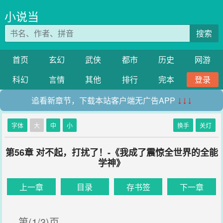
小说当
搜索
首页
玄幻
武侠
都市
历史
网游
科幻
言情
其他
排行
完本
登录
追看新章节，下载本站客户端无广告APP
↓↓↓
字体
大
中
小
换手
关灯
第56章 对不起，打扰了！-《我成了震惊全世界的全能
学神》
上一章
目录
存书签
下一章
第(1/3)页