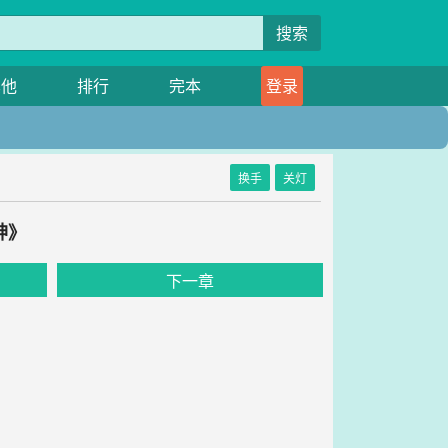
搜索
其他
排行
完本
登录
换手
关灯
神》
下一章