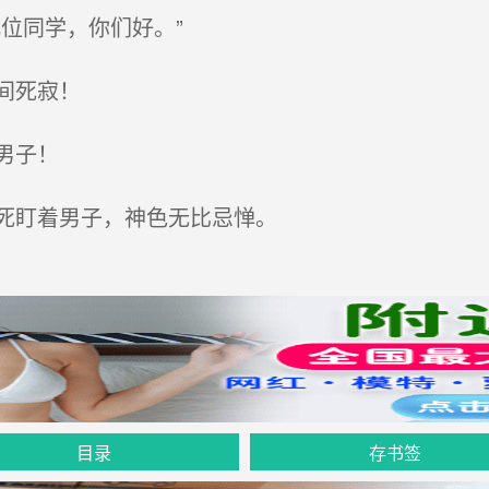
位同学，你们好。”
间死寂！
男子！
死盯着男子，神色无比忌惮。
目录
存书签