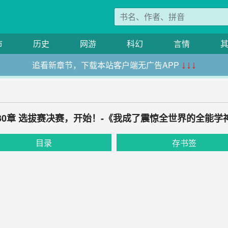
市
历史
网游
科幻
言情
追看新章节，下载本站客户端无广告APP
↓↓↓
30章 选拔赛决赛，开始！-《我成了震惊全世界的全能学
目录
存书签