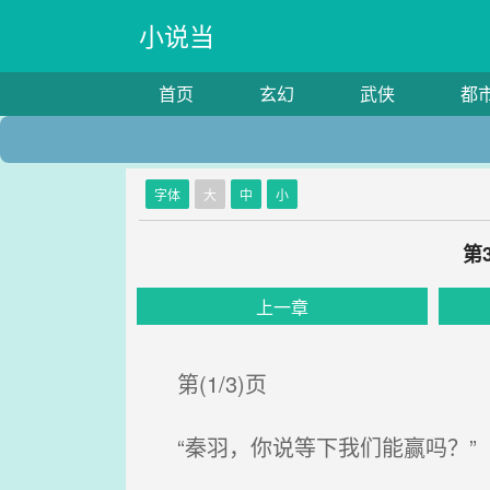
小说当
首页
玄幻
武侠
都
字体
大
中
小
第
上一章
第(1/3)页
“秦羽，你说等下我们能赢吗？”