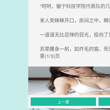
“呵呵，徽宁科技学院代表队的几
来人笑眯眯开口，房间之中，瞬
一道道无比忌惮的目光，投向了
苏荣腰身一躬，如炸毛的猫，死
第(1/3)页
上一章