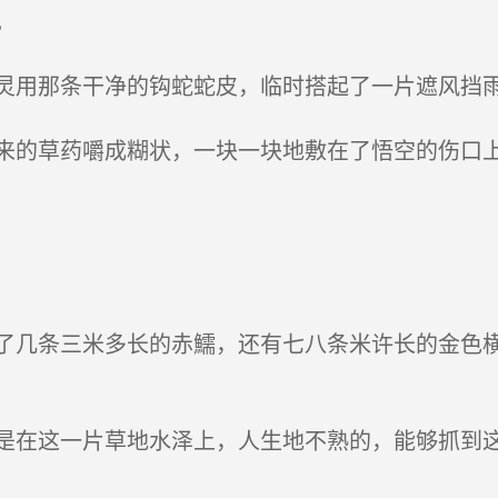
。
用那条干净的钩蛇蛇皮，临时搭起了一片遮风挡
的草药嚼成糊状，一块一块地敷在了悟空的伤口
几条三米多长的赤鱬，还有七八条米许长的金色横
在这一片草地水泽上，人生地不熟的，能够抓到这