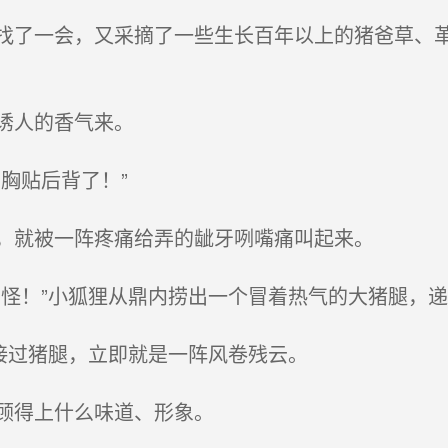
了一会，又采摘了一些生长百年以上的猪爸草、革
诱人的香气来。
胸贴后背了！”
，就被一阵疼痛给弄的龇牙咧嘴痛叫起来。
怪！”小狐狸从鼎内捞出一个冒着热气的大猪腿，递
接过猪腿，立即就是一阵风卷残云。
顾得上什么味道、形象。