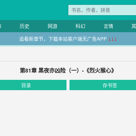
市
历史
网游
科幻
言情
追看新章节，下载本站客户端无广告APP
↓↓↓
第81章 黑夜亦凶险（一）-《烈火猴心》
目录
存书签