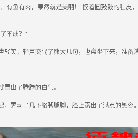
，有鱼有肉，果然就是美啊！”摸着圆鼓鼓的肚皮
了不成？”
轻笑，轻声交代了熊大几句，也盘坐下来，准备
就冒出了腾腾的白气。
，晃动了几下胳膊腿脚，脸上露出了满意的笑容