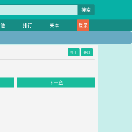
搜索
其他
排行
完本
登录
换手
关灯
下一章