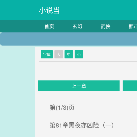
小说当
首页
玄幻
武侠
都
字体
大
中
小
上一章
第(1/3)页
第81章黑夜亦凶险（一）