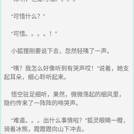
“可惜什么？”
“可惜。。。。！”
小狐狸刚要说下去，忽然轻咦了一声。
“咦？我怎么好像听到有哭声哎！”说着，她支
起耳朵，细心聆听起来。
悟空驻足细听，果然，微微荡起的细风里，
隐约传来了一阵阵的啼哭声。
“难道。。。出什么事情啦？”狐灵眼睛一瞪，
骑着冰熊，蹬蹬蹬向山下冲去。