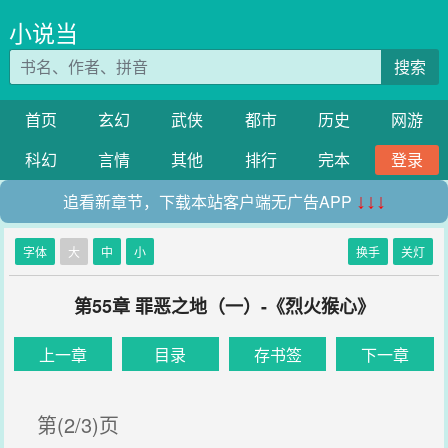
小说当
搜索
首页
玄幻
武侠
都市
历史
网游
科幻
言情
其他
排行
完本
登录
追看新章节，下载本站客户端无广告APP
↓↓↓
字体
大
中
小
换手
关灯
第55章 罪恶之地（一）-《烈火猴心》
上一章
目录
存书签
下一章
第(2/3)页