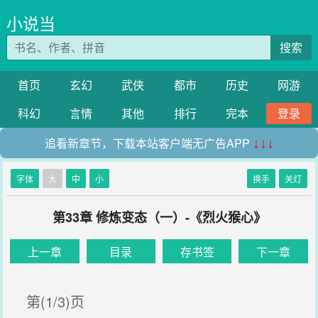
小说当
搜索
首页
玄幻
武侠
都市
历史
网游
科幻
言情
其他
排行
完本
登录
追看新章节，下载本站客户端无广告APP
↓↓↓
字体
大
中
小
换手
关灯
第33章 修炼变态（一）-《烈火猴心》
上一章
目录
存书签
下一章
第(1/3)页