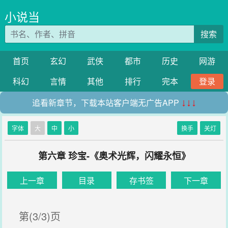
小说当
搜索
首页
玄幻
武侠
都市
历史
网游
科幻
言情
其他
排行
完本
登录
追看新章节，下载本站客户端无广告APP
↓↓↓
字体
大
中
小
换手
关灯
第六章 珍宝-《奥术光辉，闪耀永恒》
上一章
目录
存书签
下一章
第(3/3)页