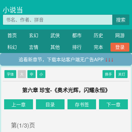
小说当
搜索
首页
玄幻
武侠
都市
历史
网游
科幻
言情
其他
排行
完本
登录
追看新章节，下载本站客户端无广告APP
↓↓↓
字体
大
中
小
换手
关灯
第六章 珍宝-《奥术光辉，闪耀永恒》
上一章
目录
存书签
下一章
第(1/3)页