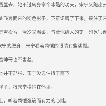
屋去，她不过转身拿个冰酪的功夫，宋宁又跑出
飞奔而来的粉色影子，下意识蹲了下来，接住了
雪松香，清冷又温柔，与萧恺给人的第一印象很
宋宁的腰身，宋宁看着萧恺的眼睛有些迷糊。
着帅哥也不害羞。
她并不舒服，宋宁没忍住扭了两下。
样子，将宋宁横抱在怀里。
上，听着萧恺强筋而有力的心跳。