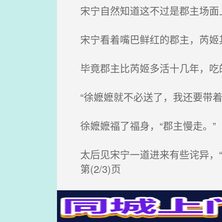
宋宁自然知道这不过是郡主场面上
宋宁看着嘴巴鲜红的郡主，芮姬其
毕竟郡主比芮姬多活十几年，吃
“徐嬷嬷就不必送了，我还要带着
徐嬷嬷福了福身，“郡主慢走。”
太后见宋宁一道进来有些诧异，“
第(2/3)页