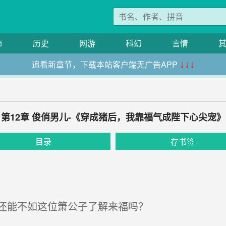
市
历史
网游
科幻
言情
追看新章节，下载本站客户端无广告APP
↓↓↓
第12章 俊俏男儿-《穿成猪后，我靠福气成陛下心尖宠》
目录
存书签
还能不如这位箫公子了解来福吗？