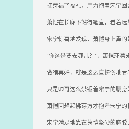
拂芽福了福礼，用力抱着宋宁回西
萧恺在长廊下站得笔直，看着远处
宋宁惊喜地发现，萧恺身上熏的是
“你这是要去哪儿？”，萧恺环着
做猪真好，就是这么直愣愣地看
只是帅哥这么禁锢着宋宁的腰身
萧恺回想起拂芽方才抱着宋宁的
宋宁满足地靠在萧恺坚硬的胸膛