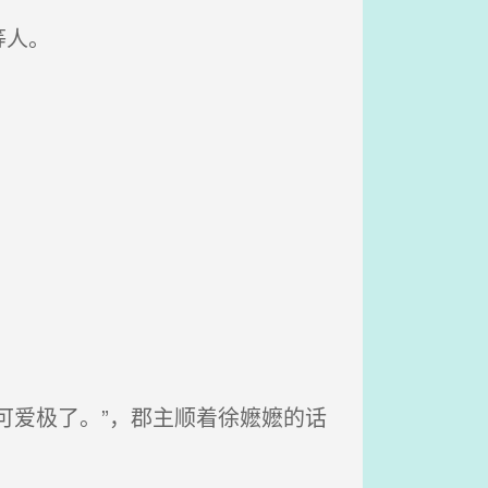
等人。
可爱极了。”，郡主顺着徐嬷嬷的话