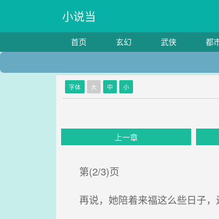
小说当
首页
玄幻
武侠
都
字体
大
中
小
上一章
第(2/3)页
再说，她陪着来福这么些日子，