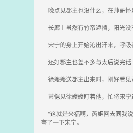
晚点见郡主也没什么，在帅哥怀里
长廊上虽然有竹帘遮挡，阳光没
宋宁的身上开始沁出汗来，呼吸
还好郡主也差不多与太后说完话
徐嬷嬷送郡主出来时，刚好看见萧
萧恺见徐嬷嬷盯着他，忙将宋宁
“这就是来福啊，芮姬回去同我说
夸了一下宋宁。