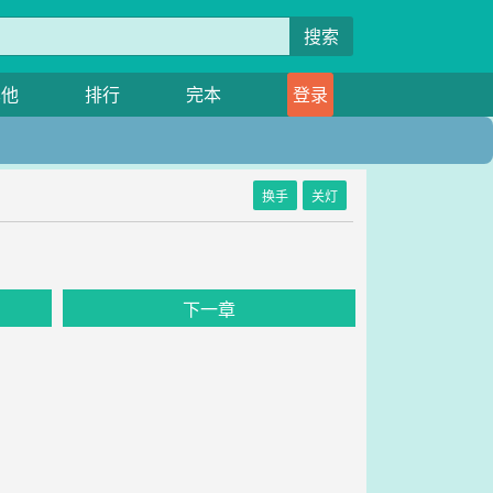
搜索
其他
排行
完本
登录
换手
关灯
下一章