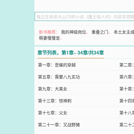
新书推荐：
我的神级岗位
、
重叠之门
、
本土女主
萌妻慢慢宠
、
章节列表，第1章~ 34章/共34章
第一章：悲催的穿越
第二章
第五章：需要八九玄功
第六章
第九章：大美女
第十章
第十三章：惊神刺
第十四
第十七章：父女
第十八
第二十一章：又战野猪
第二十