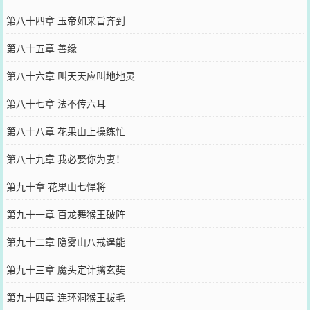
第八十四章 玉帝如来旨齐到
第八十五章 善缘
第八十六章 叫天天应叫地地灵
第八十七章 法不传六耳
第八十八章 花果山上操练忙
第八十九章 我必娶你为妻！
第九十章 花果山七悍将
第九十一章 百龙舞猴王破阵
第九十二章 隐雾山八戒逞能
第九十三章 魔头定计擒玄奘
第九十四章 连环洞猴王拔毛