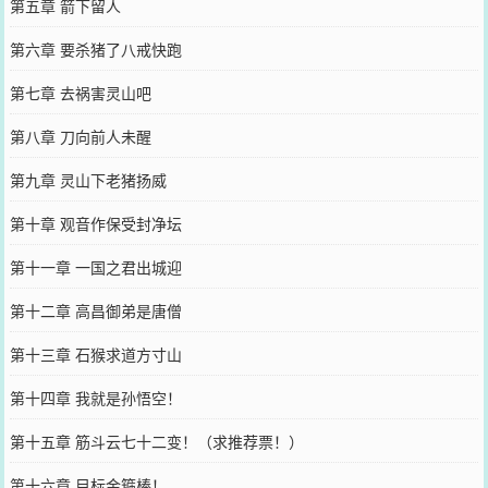
第五章 箭下留人
第六章 要杀猪了八戒快跑
第七章 去祸害灵山吧
第八章 刀向前人未醒
第九章 灵山下老猪扬威
第十章 观音作保受封净坛
第十一章 一国之君出城迎
第十二章 高昌御弟是唐僧
第十三章 石猴求道方寸山
第十四章 我就是孙悟空！
第十五章 筋斗云七十二变！（求推荐票！）
第十六章 目标金箍棒！