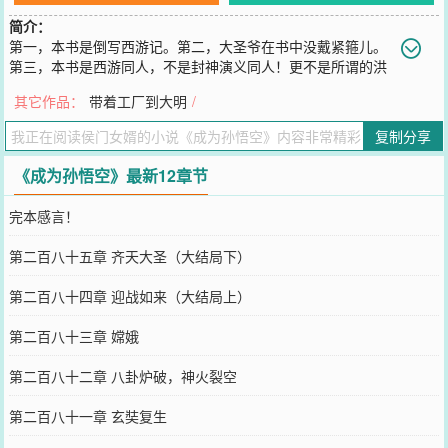
简介：
第一，本书是倒写西游记。第二，大圣爷在书中没戴紧箍儿。
第三，本书是西游同人，不是封神演义同人！更不是所谓的洪
荒流！第四，本书考验智商，逻辑，想象力，时间线也反复推敲过，
其它作品：
带着工厂到大明
/
看不懂的请尽量低调，有好处的。为儿时心目中的不败战神重铸金
身，为大圣爷再续英雄传说。本书Q群：328165057
复制分享
您要是觉得《
成为孙悟空
》还不错的话请不要忘记向您QQ群和微博微
信里的朋友推荐哦！
《成为孙悟空》最新12章节
完本感言！
第二百八十五章 齐天大圣（大结局下）
第二百八十四章 迎战如来（大结局上）
第二百八十三章 嫦娥
第二百八十二章 八卦炉破，神火裂空
第二百八十一章 玄奘复生