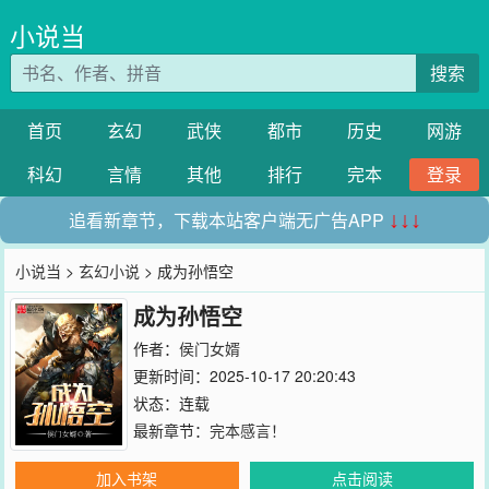
小说当
搜索
首页
玄幻
武侠
都市
历史
网游
科幻
言情
其他
排行
完本
登录
追看新章节，下载本站客户端无广告APP
↓↓↓
小说当
>
玄幻小说
> 成为孙悟空
成为孙悟空
作者：
侯门女婿
更新时间：2025-10-17 20:20:43
状态：连载
最新章节：
完本感言！
加入书架
点击阅读