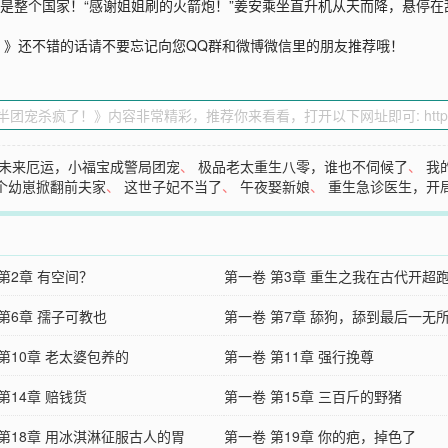
是整个国家！“感谢姐姐刷的火箭炮！”姜安乘坐直升机从天而降，悬停在
！
》还不错的话请不要忘记向您QQ群和微博微信里的朋友推荐哦！
未来厄运，小福宝成警局团宠
、
极品老太重生八零，谁也不伺候了
、
我
个幼崽掀翻前夫家
、
这世子妃不当了
、
午夜娶新娘
、
重生急诊医生，开
第2章 有空间？
第一卷 第3章 重生之我在古代开超
第6章 孺子可教也
第一卷 第7章 舔狗，舔到最后一无
第10章 老太婆包养的
第一卷 第11章 强行挽尊
第14章 赔钱货
第一卷 第15章 三百斤的野猪
 第18章 用冰淇淋征服古人的胃
第一卷 第19章 你的疤，掉色了